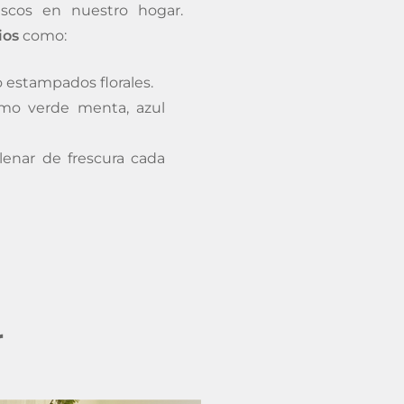
escos en nuestro hogar.
ios
como:
 estampados florales.
mo verde menta, azul
lenar de frescura cada
r