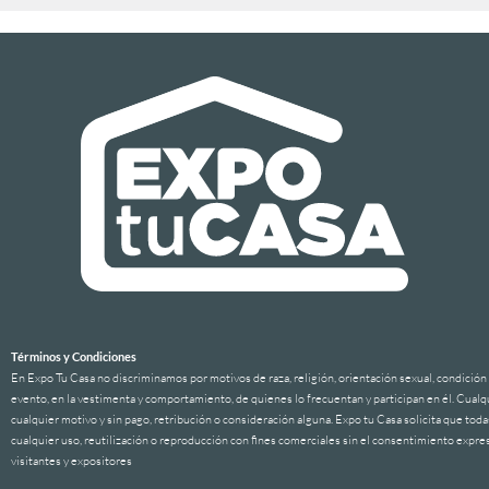
Términos y Condiciones
En Expo Tu Casa no discriminamos por motivos de raza, religión, orientación sexual, condición f
evento, en la vestimenta y comportamiento, de quienes lo frecuentan y participan en él. Cualqui
cualquier motivo y sin pago, retribución o consideración alguna. Expo tu Casa solicita que tod
cualquier uso, reutilización o reproducción con fines comerciales sin el consentimiento expre
visitantes y expositores