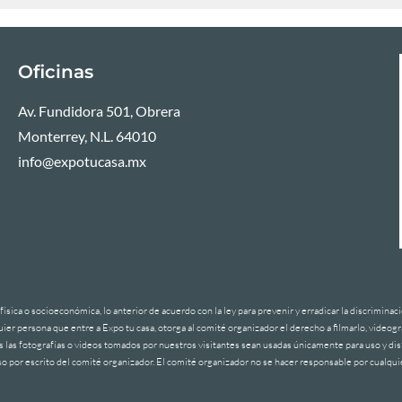
Oficinas
Av. Fundidora 501, Obrera
Monterrey, N.L. 64010
info@expotucasa.mx
ísica o socioeconómica, lo anterior de acuerdo con la ley para prevenir y erradicar la discrimina
er persona que entre a Expo tu casa, otorga al comité organizador el derecho a filmarlo, videogra
as las fotografías o videos tomados por nuestros visitantes sean usadas únicamente para uso y di
so por escrito del comité organizador. El comité organizador no se hacer responsable por cualqu