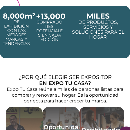
8,000
m²
+
13,000
MILES
DE
COMPRADO
DE PRODUCTOS,
EXHIBICIÓN
RES
SERVICIOS Y
CON LAS
POTENCIALE
SOLUCIONES PARA EL
MEJORES
S EN CADA
HOGAR
MARCAS Y
EDICIÓN
TENDENCIAS
¿POR QUÉ ELEGIR SER EXPOSITOR
EN EXPO TU CASA?
Expo Tu Casa reúne a miles de personas listas para
comprar y renovar su hogar. Es la oportunidad
perfecta para hacer crecer tu marca.
Oportunidades
de negocio
Posibilidades de
Visibilidad
venta
Conecta
Expo Tu Casa reúne
directamente con
Convierte el interés en
Oportunida
a miles de personas
clientes potenciales,
resultados reales al